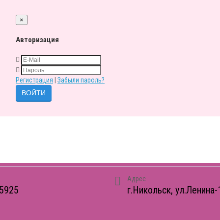
×
Авторизация
Регистрация
|
Забыли пароль?
Адрес
5925
г.Никольск, ул.Ленина-