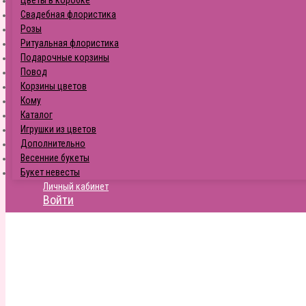
Свадебная флористика
Розы
Ритуальная флористика
Подарочные корзины
Повод
Корзины цветов
Кому
Каталог
Игрушки из цветов
Дополнительно
Весенние букеты
Букет невесты
Личный кабинет
Войти