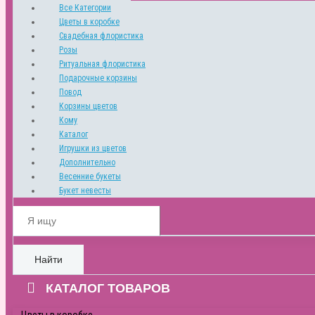
Все Категории
Цветы в коробке
Свадебная флористика
Розы
Ритуальная флористика
Подарочные корзины
Повод
Корзины цветов
Кому
Каталог
Игрушки из цветов
Дополнительно
Весенние букеты
Букет невесты
Найти
КАТАЛОГ ТОВАРОВ
Цветы в коробке