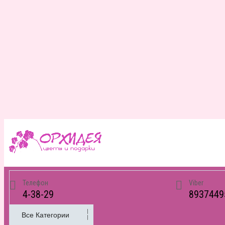
Телефон
Viber
4-38-29
8937449
Все Категории