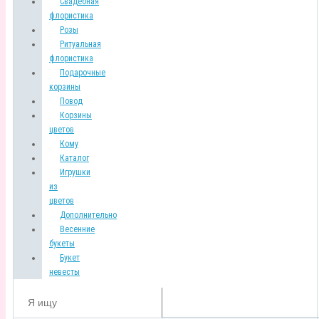
Свадебная
флористика
Розы
Ритуальная
флористика
Подарочные
корзины
Повод
Корзины
цветов
Кому
Каталог
Игрушки
из
цветов
Дополнительно
Весенние
букеты
Букет
невесты