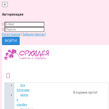
×
Авторизация
Регистрация
|
Забыли пароль?
Все
Категории
В корзине пусто!
Цветы
в
коробке