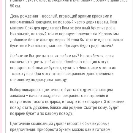
Пышный букет с альстрамериями и кустовыми розами в диаметре
50 см.
День рождения – веселый, играющий яркими красками и
наполненный праздник, на который часто дарят цветы. Наш
магазин Орхидея предлагает Вам эффектный букет из роз в
Никольске, который точно порадует получателя. К розам мы
добавили белые альстромерии. И если Вы хотите сделать заказ
букетов в Никольске, магазин Орхидея будет рад помочь!
Любите ли Вы цветы, как их любим мы? Не ошибемся, если
скажем, что цветы любят все. Особенно женщин могут
порадовать большие букеты, купить в Никольске
можно их
только у нас. Они могут стать прекрасным дополнением к
основному подарку или поводу.
Выбор шикарного цветочного букета с одурманивающим
запахом – начало создания прекрасного настроения и
получателю такого подарка, и тому, кто их подарит. Это лишний
повод стать дружнее, ближе или роднее. Смотря кому, будет
подарен букет и по какому поводу.
Цветочные композиции удовлетворят любые вкусовые
предпочтения. Приобрести букеты можно как в готовом