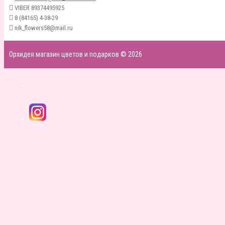
VIBER 89374495925
8 (84165) 4-38-29
nik_flowers58@mail.ru
Орхидея магазин цветов и подарков © 2026